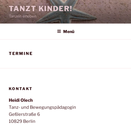
Zum
TANZT KINDER!
Inhalt
Tanzen erleben
springen
Menü
TERMINE
KONTAKT
Heidi Olech
Tanz- und Bewegungspädagogin
Geßlerstraße 6
10829 Berlin