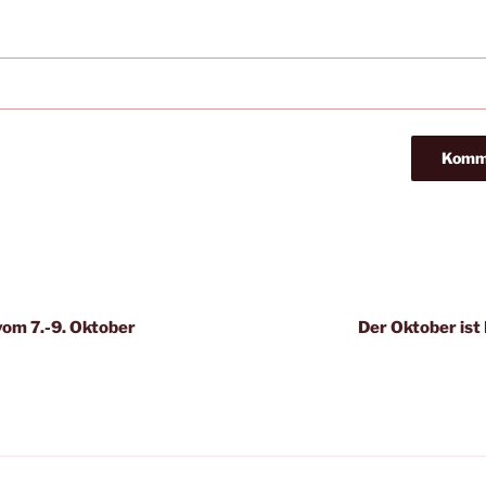
igation
 vom 7.-9. Oktober
Der Oktober ist