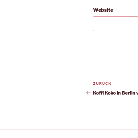
Website
Beitragsnav
Vorheriger
ZURÜCK
Beitrag
Koffi Koko in Berlin