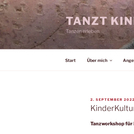
Zum
Inhalt
TANZT KIN
springen
Tanzen erleben
Start
Über mich
Ange
VERÖFFENTLICHT
2. SEPTEMBER 202
AM
KinderKult
Tanzworkshop für K