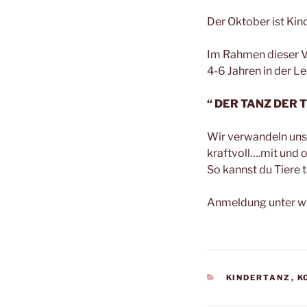
Der Oktober ist Ki
Im Rahmen dieser Ve
4-6 Jahren in der L
“ DER TANZ DER 
Wir verwandeln uns 
kraftvoll….mit und 
So kannst du Tiere 
Anmeldung unter 
KATEGORIEN
KINDERTANZ
,
K