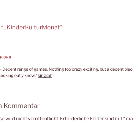
uf „KinderKulturMonat“
19 UHR
 Decent range of games. Nothing too crazy exciting, but a decent place 
checking out y’know?
kingjlph
en Kommentar
e wird nicht veröffentlicht.
Erforderliche Felder sind mit
*
mar