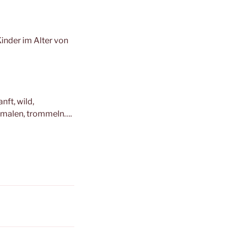
inder im Alter von
nft, wild,
, malen, trommeln….