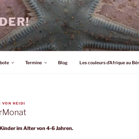
DER!
bote
Termine
Blog
Les couleurs d’Afrique au Bé
2
VON
HEIDI
urMonat
inder im Alter von 4-6 Jahren.