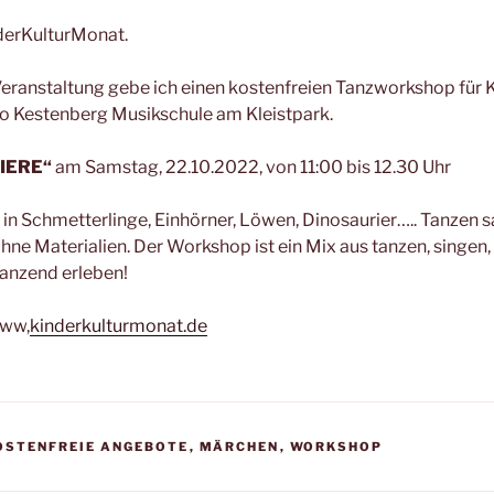
nderKulturMonat.
ranstaltung gebe ich einen kostenfreien Tanzworkshop für K
eo Kestenberg Musikschule am Kleistpark.
TIERE“
am Samstag, 22.10.2022, von 11:00 bis 12.30 Uhr
in Schmetterlinge, Einhörner, Löwen, Dinosaurier….. Tanzen sa
ohne Materialien. Der Workshop ist ein Mix aus tanzen, singen
tanzend erleben!
www,
kinderkulturmonat.de
OSTENFREIE ANGEBOTE
,
MÄRCHEN
,
WORKSHOP