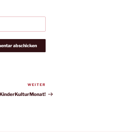
WEITER
Nächster
Beitrag
 KinderKulturMonat!